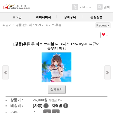
카테고리
검색
로그인
마이페이지
장바구니
관심상품
피규어
경품-반프레스토,세가,타이토,후류
Recent
1
[경품]후류 투 러브 트러블 다크니스 Trio-Try-iT 피규어
유우키 미캉
상세보기
상품가 :
26,000
원
적립금:1%
배송비 :
(차등)
!
지역별
!
수량 :