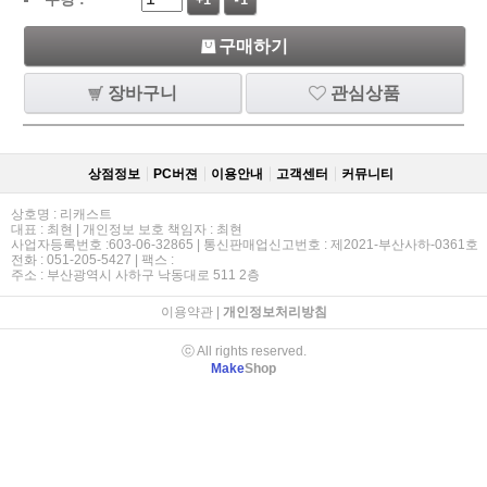
+1
-1
구매하기
장바구니
관심상품
상점정보
PC버젼
이용안내
고객센터
커뮤니티
상호명 : 리캐스트
대표 : 최현 | 개인정보 보호 책임자 : 최현
사업자등록번호 :603-06-32865 | 통신판매업신고번호 : 제2021-부산사하-0361호
전화 : 051-205-5427 | 팩스 :
주소 : 부산광역시 사하구 낙동대로 511 2층
이용약관
|
개인정보처리방침
ⓒ All rights reserved.
Make
Shop