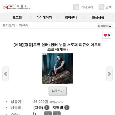
카테고리
검색
로그인
마이페이지
장바구니
관심상품
프리오더
피규어
Recent
0
[예약][경품]후류 헌터x헌터 누들 스토퍼 피규어 이르미
조르딕(재판)
상세보기
상품가 :
26,000
원
적립금:2%
배송비 :
(차등)
!
지역별
!
수량 :