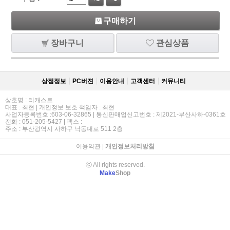
구매하기
장바구니
관심상품
상점정보
PC버젼
이용안내
고객센터
커뮤니티
상호명 : 리캐스트
대표 : 최현 | 개인정보 보호 책임자 : 최현
사업자등록번호 :603-06-32865 | 통신판매업신고번호 : 제2021-부산사하-0361호
전화 : 051-205-5427 | 팩스 :
주소 : 부산광역시 사하구 낙동대로 511 2층
이용약관
|
개인정보처리방침
ⓒ All rights reserved.
Make
Shop