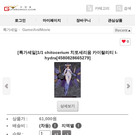
카테고리
검색
로그인
마이페이지
장바구니
관심상품
특가세일
Game/Ani/Movie
Recent
0
[특가세일]1/1 chitocerium 치토세리움 카이랄리티 I-
hydra[4580828665279]
상세보기
상품가 :
61,000
원
배송비 :
(차등)
!
지역별
!
수량 :
+1
-1