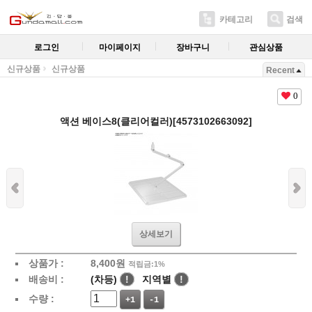
카테고리
검색
로그인
마이페이지
장바구니
관심상품
신규상품
신규상품
Recent
0
액션 베이스8(클리어컬러)[4573102663092]
상세보기
상품가 :
8,400
원
적립금:1%
배송비 :
(차등)
!
지역별
!
수량 :
+1
-1