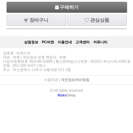
구매하기
장바구니
관심상품
상점정보
PC버젼
이용안내
고객센터
커뮤니티
상호명 : 리캐스트
대표 : 최현 | 개인정보 보호 책임자 : 최현
사업자등록번호 :603-06-32865 | 통신판매업신고번호 : 제2021-부산사하-0361호
전화 : 051-205-5427 | 팩스 :
주소 : 부산광역시 사하구 낙동대로 511 2층
이용약관
|
개인정보처리방침
ⓒ All rights reserved.
Make
Shop