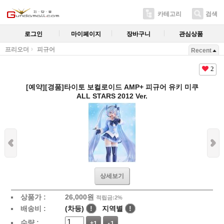
카테고리
검색
로그인
마이페이지
장바구니
관심상품
프리오더
피규어
Recent
2
[예약][경품]타이토 보컬로이드 AMP+ 피규어 유키 미쿠
ALL STARS 2012 Ver.
상세보기
상품가 :
26,000
원
적립금:2%
배송비 :
(차등)
!
지역별
!
수량 :
+1
-1