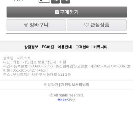
구매하기
장바구니
관심상품
상점정보
PC버젼
이용안내
고객센터
커뮤니티
상호명 : 리캐스트
대표 : 최현 | 개인정보 보호 책임자 : 최현
사업자등록번호 :603-06-32865 | 통신판매업신고번호 : 제2021-부산사하-0361호
전화 : 051-205-5427 | 팩스 :
주소 : 부산광역시 사하구 낙동대로 511 2층
이용약관
|
개인정보처리방침
ⓒ All rights reserved.
Make
Shop