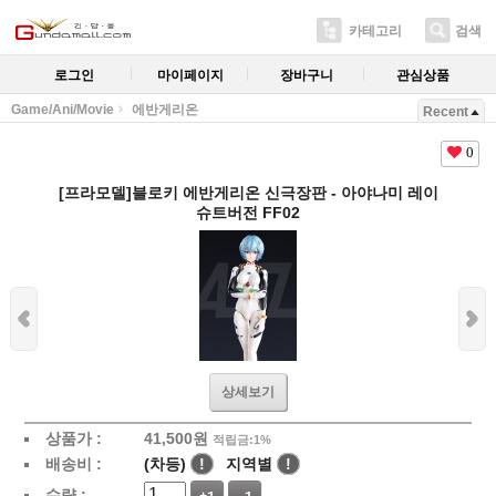
카테고리
검색
로그인
마이페이지
장바구니
관심상품
Game/Ani/Movie
에반게리온
Recent
0
[프라모델]블로키 에반게리온 신극장판 - 아야나미 레이
슈트버전 FF02
상세보기
상품가 :
41,500
원
적립금:1%
배송비 :
(차등)
!
지역별
!
수량 :