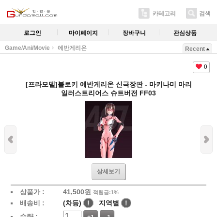
카테고리
검색
로그인
마이페이지
장바구니
관심상품
Game/Ani/Movie
에반게리온
Recent
0
[프라모델]블로키 에반게리온 신극장판 - 마키나미 마리
일러스트리어스 슈트버전 FF03
상세보기
상품가 :
41,500
원
적립금:1%
배송비 :
(차등)
!
지역별
!
수량 :