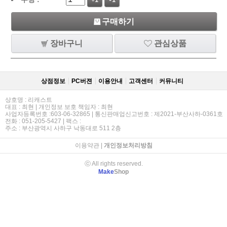
+1
-1
구매하기
장바구니
관심상품
상점정보
PC버젼
이용안내
고객센터
커뮤니티
상호명 : 리캐스트
대표 : 최현 | 개인정보 보호 책임자 : 최현
사업자등록번호 :603-06-32865 | 통신판매업신고번호 : 제2021-부산사하-0361호
전화 : 051-205-5427 | 팩스 :
주소 : 부산광역시 사하구 낙동대로 511 2층
이용약관
|
개인정보처리방침
ⓒ All rights reserved.
Make
Shop