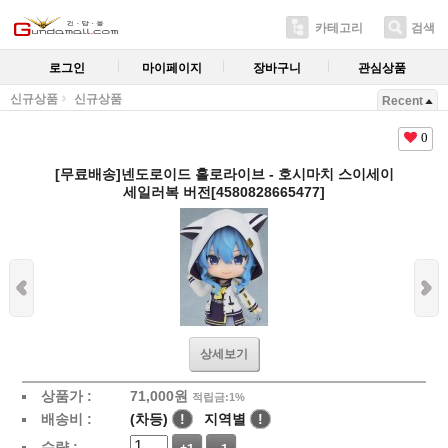
카테고리
검색
로그인
마이페이지
장바구니
관심상품
신규상품
신규상품
Recent
0
[무료배송]넨도로이드 홀로라이브 - 호시마치 스이세이
세일러복 버전[4580828665477]
상세보기
상품가 :
71,000
원
적립금:1%
배송비 :
(차등)
!
지역별
!
수량 :