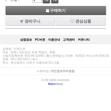
+1
-1
구매하기
장바구니
관심상품
상점정보
PC버젼
이용안내
고객센터
커뮤니티
상호명 : 리캐스트
대표 : 최현 | 개인정보 보호 책임자 : 최현
사업자등록번호 :603-06-32865 | 통신판매업신고번호 : 제2021-부산사하-0361호
전화 : 051-205-5427 | 팩스 :
주소 : 부산광역시 사하구 낙동대로 511 2층
이용약관
|
개인정보처리방침
ⓒ All rights reserved.
Make
Shop