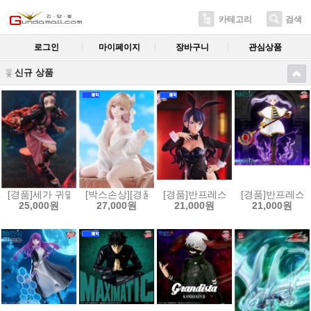
카테고리
검색
로그인
마이페이지
장바구니
관심상품
신규 상품
[경품]세가 귀멸의 칼날 Xross Link 피규어 카마도 네즈코[45807795373
[박스손상][경품]후류 누들스토퍼 승리의 여신 니케 
[경품]반프레스토 그 비스크 돌은 사랑
[경품]반프레스토 
25,000원
27,000원
21,000원
21,000원