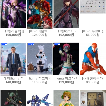
[예약]리볼텍 클레이모어 - 클레어 [4537807221216]
[예약]리볼텍 어메이징 야마구치 DC 코믹스 데스샷[453
[예약]figma 피그마 Fate/Grand 
[예약][무료배송]
109,000원
124,000원
102,000원
51,000원
[예약]figma 피그마 고독한 미식가 - 이노가시라 고로 마츠시게 유타카 버전
figma 피그마 홀로라이브 - 시라카미 후부키[4545784
figma 피그마 귀멸의 칼날 - 아카자[4
[새해한정특가]MAF
140,000원
119,000원
129,000원
89,000원