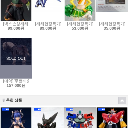
[박스손상새해한정특가]S.H.Figuarts 스타워즈:북 오브 보바펫 - 보바펫[4
[새해한정특가]MAFEX 마펙스 No.184 어벤져스:엔드게
[새해한정특가]figFIX 피그픽스 러
[새해한정특가]요
99,000원
89,000원
53,000원
35,000원
[예약][무료배송]figma 피그마 엘든링 - 영마 토렌트[4545784069653]
157,000원
추천 상품