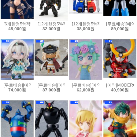
[6개한정5%적립][예약]아르카나디아 베르루타 퍼스트 인게이지 버전[4934
[12개한정5%적립][예약]논스케일 D-STYLE 패트레이버 
[12개한정5%적립][예약][프라모델]D
[무료배송][예약]
48,000원
32,000원
38,000원
89,000원
[무료배송][예약]넨도로이드 붕괴 스타레일 - 반디[4570232590243]
[무료배송][예약]넨도로이드 길티기어 스트라이브 - 램리
[무료배송][예약]넨도로이드 OMORI -
[예약]MODERO
74,000원
87,000원
62,000원
40,900원