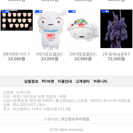
[예약]메가미 디바이스 M.S.G 10 페이스 세트 PUNI MOFU 01 스킨 컬러 
[예약][경품]반프레스토 짱구는 못말려 메차모후굿 BI
[예약][경품]반프레스토 짱구는 못
[무료배송][예약]
15,000원
23,000원
23,000원
72,000원
상점정보
PC버젼
이용안내
고객센터
커뮤니티
상호명 : 리캐스트
대표 : 최현 | 개인정보 보호 책임자 : 최현
사업자등록번호 :603-06-32865 | 통신판매업신고번호 : 제2021-부산사하-0361호
전화 : 051-205-5427 | 팩스 :
주소 : 부산광역시 사하구 낙동대로 511 2층
이용약관
|
개인정보처리방침
ⓒ All rights reserved.