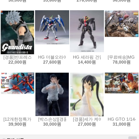
30,000원
33,600원
276,000원
96,000원
[경품]반프레스토 나루토 질풍전 Grandista 피규어 하타케 카카시 2[4573
HG 더블오라이저 + GN 소드3 [4573102573834]
HG 세라핌 건담[4573102592354]
[무료배송]MG 1
22,000원
27,600원
14,400원
78,000원
[12개한정특가]HG 1/100 VF-19 改 파이어 발키리 사운드 부스터 장비[45
[박스손상][경품]세가 주술회전 FIGURIZMα 피규어
[경품]세가 케이온! 유메미라이즈
HG GTO 1/144
39,900원
30,000원
27,000원
31,000원