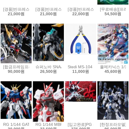
[경품]반프레스토 장송의 프리렌 EFFECTREME 페른[4573102717078
[경품]반프레스토 주술회전 MAXIMATIC 피규어 후시구
[경품]반프레스토 그란디스타 도쿄구울
[무료배송][프라
21,000원
21,000원
22,000원
54,500원
[합금프레임프라모델]모터뉴클리어 MNP-XH16A 삼국지 전위
슈퍼노바 SNAA 원탁기사단 베디비어
Stedi MS-104 보급형 싱글 블레이
풀메카닉스 1/10
90,000원
26,500원
11,000원
45,600원
RG 1/144 GAT-X105B/FP 빌드스트라이크 건담 풀패키지[4573102630
RG 1/144 MBF-P02 건담 아스트레이 레드프레임[457
[입고완료]PG 건담 아스트레이 레드프
[한정프라모델]무