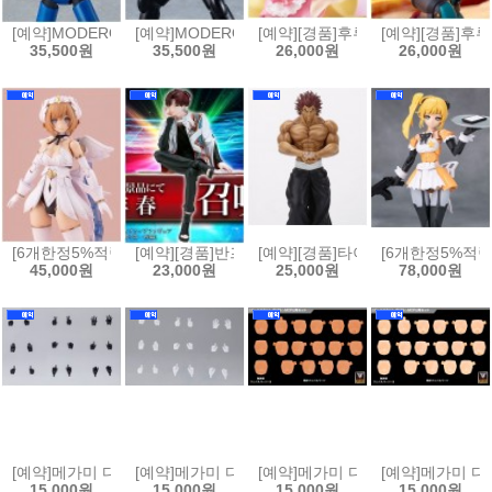
[예약]MODEROID 모데로이드 철인28호[4570232591530]
[예약]MODEROID 모데로이드 철인 28호 - 블랙 옥스(초대
[예약][경품]후류 BiCute Bun
[예약][경품]후
35,500원
35,500원
26,000원
26,000원
[6개한정5%적립][예약]아르카나디아 루미티아 퍼스트 인게이지 버전[4934
[예약][경품]반프레스토 데스크탑 페이트그랜드오더
[예약][경품]타이토 그래플러 바키 28
[6개한정5%적립
45,000원
23,000원
25,000원
78,000원
[예약]메가미 디바이스 M.S.G 09 핸드 세트 스킨 블랙[4934054093809
[예약]메가미 디바이스 M.S.G 09 핸드 세트 스킨 화이트
[예약]메가미 디바이스 M.S.G 10 페
[예약]메가미 디바이
15,000원
15,000원
15,000원
15,000원