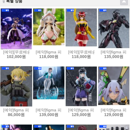
특별 상품
[예약][무료배송]figma 피그마 마법소녀를 동경해서 - 마지아 베제[45702
[예약]figma 피그마 메이드 인 어비스 열일의 황금향 - 
[예약][무료배송]figma 피그마 
[예약]figma 
102,000원
118,000원
118,000원
135,000원
[예약]figma 피그마 극장판 유녀전기 타냐 데그레챠프[4545784070468
[예약]figma 피그마 퍼스트 디센던트 - 밸비[45457840
[예약]figma 피그마 소녀전선2 망명 
[예약]figma 피
86,000원
139,000원
129,000원
129,000원