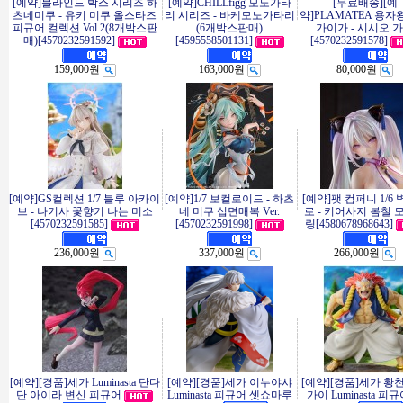
[예약]블라인드 박스 시리즈 하
[예약]CHILLfigg 모노가타
[무료배송][예
츠네미쿠 - 유키 미쿠 올스타즈
리 시리즈 - 바케모노가타리
약]PLAMATEA 용자
피규어 컬렉션 Vol.2(8개박스판
(6개박스판매)
가이가 - 시시오 
매)[4570232591592]
[4595558501131]
[4570232591578]
159,000원
163,000원
80,000원
[예약]GS컬렉션 1/7 블루 아카이
[예약]1/7 보컬로이드 - 하츠
[예약]팻 컴퍼니 1/6
브 - 나기사 꽃향기 나는 미소
네 미쿠 십면매복 Ver.
로 - 키어사지 봄철 
[4570232591585]
[4570232591998]
링[4580678968643]
236,000원
337,000원
266,000원
[예약][경품]세가 Luminasta 단다
[예약][경품]세가 이누야샤
[예약][경품]세가 황
단 아이라 변신 피규어
Luminasta 피규어 셋쇼마루
가이 Luminasta 피