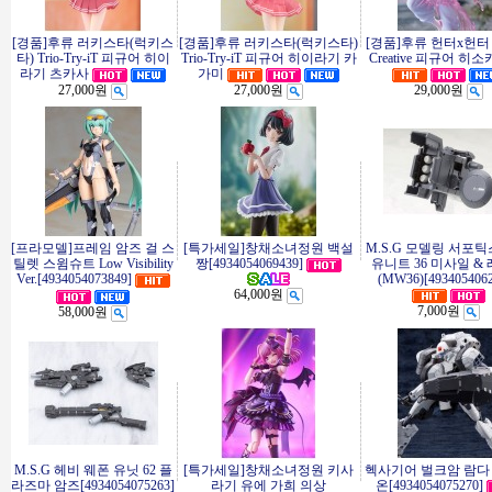
[경품]후류 러키스타(럭키스
[경품]후류 러키스타(럭키스타)
[경품]후류 헌터x헌터 E
타) Trio-Try-iT 피규어 히이
Trio-Try-iT 피규어 히이라기 카
Creative 피규어 히
라기 츠카사
가미
27,000원
27,000원
29,000원
[프라모델]프레임 암즈 걸 스
[특가세일]창채소녀정원 백설
M.S.G 모델링 서포틱
틸렛 스윔슈트 Low Visibility
짱[4934054069439]
유니트 36 미사일 &
Ver.[4934054073849]
(MW36)[4934054062
64,000원
7,000원
58,000원
M.S.G 헤비 웨폰 유닛 62 플
[특가세일]창채소녀정원 키사
헥사기어 벌크암 람다
라즈마 암즈[4934054075263]
라기 유에 가희 의상
온[4934054075270]