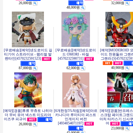
26,000원
32,000원
48,000원
[무료배송][예약]넨도로이드 길
[무료배송][예약]넨도로이
[예약]MODEROID
티기어 스트라이브 - 램리썰 발
드 OMORI - 바질
이드 천원돌파 그렌라
렌타인[4570232591523]
[4570232590731]
그렌라간[4570232591
40,900원
87,000원
62,000원
[예약][경품]후류 무츄토 나히아
[6개한정5%적립][예약]아르
[예약][경품]반프레스
더 무비 유어 넥스트 미도리야
카나디아 루미티아 퍼스트
스크탑 페이트그랜
인게이지 버전
아처 타카스기 신사쿠
이즈쿠 피규어
[4934054071197]
어
26,000원
23,000원
45,000원