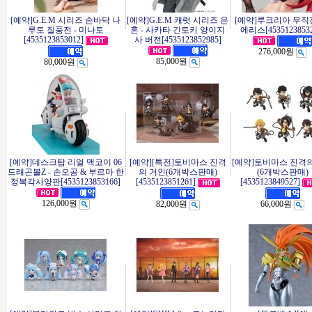
[예약]G.E.M 시리즈 손바닥 나
[예약]G.E.M 캐럿 시리즈 은
[예약]루크리아 무직전
루토 질풍전 - 미나토
혼 - 사카타 긴토키 양이지
에리스[45351238532
[4535123853012]
사 버전[4535123852985]
276,000원
85,000원
80,000원
[예약]데스크탑 리얼 맥코이 06
[예약][특전]토비마스 진격
[예약]토비마스 진격
드래곤볼Z - 손오공 & 부르마 한
의 거인(6개박스판매)
(6개박스판매)
정복각사양판[4535123853166]
[4535123851261]
[4535123849527]
126,000원
82,000원
66,000원