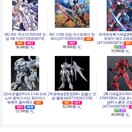
MG RX-78-4 GUNDAM 건
MG 1/100 건담 아스트레이 턴
[6개한정특가세일]M
담 4호기[4573102628374]
레드[4573102635303]
트레이 레드프레
[4573102616074]
88,800원
38,400원
59,900원
[프라모델]SNAA 1/144 슈퍼
[무료배송][한정]MG 임펄스 건
[특가세일]GUND
노바 원탁기사단 퓨리어스
담 블랑쉬[4573102621559]
UNIVERSE 건담 
워해머 갤러해드
gMS-α 붉은 건
[4573102687685]
82,000원
23,500원
49,000원