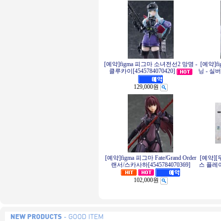
[예약]figma 피그마 소녀전선2 망명 -
[예약]f
클루카이[4545784070420]
닝 - 실버
129,000원
[예약]figma 피그마 Fate/Grand Order
[예약][
랜서/스카사하[4545784070369]
스 플레이
102,000원