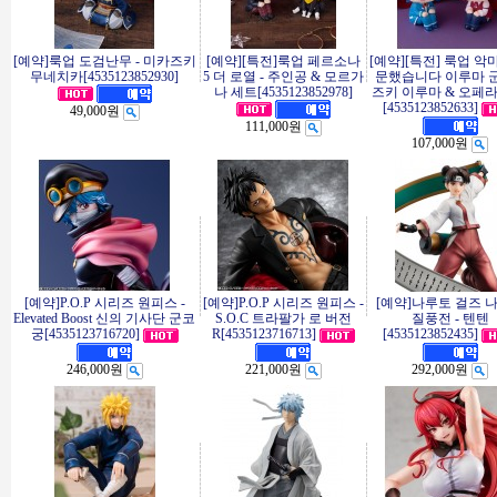
[예약]룩업 도검난무 - 미카즈키
[예약][특전]룩업 페르소나
[예약][특전] 룩업 악
무네치카[4535123852930]
5 더 로열 - 주인공 & 모르가
문했습니다 이루마 군 
나 세트[4535123852978]
즈키 이루마 & 오페라
[4535123852633]
49,000원
111,000원
107,000원
[예약]P.O.P 시리즈 원피스 -
[예약]P.O.P 시리즈 원피스 -
[예약]나루토 걸즈 
Elevated Boost 신의 기사단 군코
S.O.C 트라팔가 로 버전
질풍전 - 텐텐
궁[4535123716720]
R[4535123716713]
[4535123852435]
246,000원
221,000원
292,000원