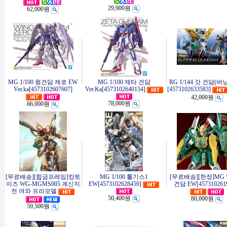
29,900원
62,000원
MG 1/100 윙건담 제로 EW
MG 1/100 제타 건담
RG 1/144 갓 건담(버
Ver.ka[4573102607607]
Ver.Ka[4573102640154]
[4573102633583]
42,000원
78,000원
66,000원
[무료배송][합금프레임]캉토
MG 1/100 톨기스1
[무료배송][한정]MG
이즈 WG-MGMS005 계신지
EW[4573102628459]
건담 EW[4573102619
전 여와 프라모델
50,400원
80,000원
59,500원