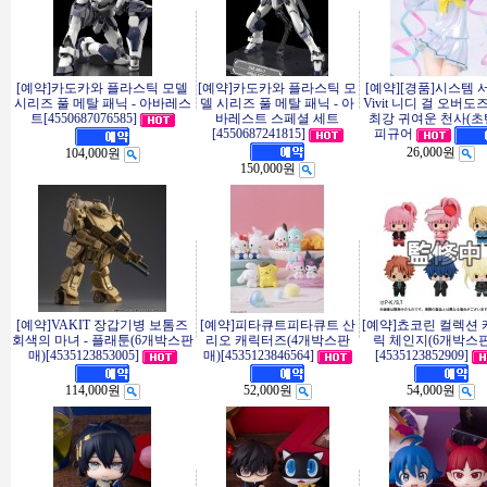
[예약]카도카와 플라스틱 모델
[예약]카도카와 플라스틱 모
[예약][경품]시스템 
시리즈 풀 메탈 패닉 - 아바레스
델 시리즈 풀 메탈 패닉 - 아
Vivit 니디 걸 오버도
트[4550687076585]
바레스트 스페셜 세트
최강 귀여운 천사(초
[4550687241815]
피규어
26,000원
104,000원
150,000원
[예약]VAKIT 장갑기병 보톰즈
[예약]피타큐트피타큐트 산
[예약]쵸코린 컬렉션
회색의 마녀 - 플래툰(6개박스판
리오 캐릭터즈(4개박스판
릭 체인지(6개박스
매)[4535123853005]
매)[4535123846564]
[4535123852909]
114,000원
52,000원
54,000원