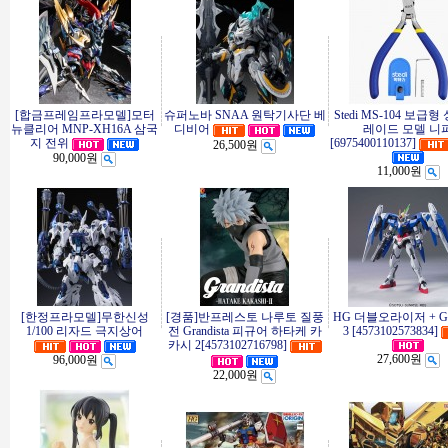
[합금프레임프라모델]모터
슈퍼노바 SNAA 원탁기사단 베
Stedi MS-104 보급형
뉴클리어 MNP-XH16A 삼국
디비어
레이드 모델 니
지 전위
[6975400110137]
26,500원
90,000원
11,000원
[한정프라모델]무한신성
[경품]반프레스토 나루토 질풍
HG 더블오라이저 + G
1/100 리자드 극지상어
전 Grandista 피규어 하타케 카
3 [4573102573834]
카시 2[4573102716798]
27,600원
96,000원
22,000원