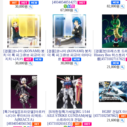
[4934054051427]
82,000원
30,000원
67,000원
[경품]코나미 (KONAMI) 봇
[경품]코나미 (KONAMI) 봇치
[경품]반프레스토 드
치 더 록 피그큐브 피규어 이
더 록 피그큐브 피규어 야마다
History Box 히스토리
지치 니지카
료
룡[4573102711762]
30,000원
30,000원
21,000원
[특가세일][프라모델]아르카
[6개한정특가세일]RG 1/144
HGBF 건담X 마
나디아 루미티아 리액트-
AILE STRIKE GUNDAM(에일
[4573102587862]
A(REACT-A)
스트라이크 건담)
21,600원
[4934054056156]
[4573102616135]