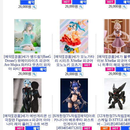
26,000원
26,000원
26,000원
[예약][경품]세가 뱅드림!(BanG
[예약][경품]세가 모노가타
[예약][경품]세가 블
Dream!) 유메미라이즈 피규어
리 시리즈 XStellar 피규어
이브 XStellar 피규어
Ave Mujica 와카다 무츠미 파자
오노노키 요츠기
니 히후미 해피 발렌타
마 파티!
26,000원
26,000원
26,000원
[예약][경품]세가 에반게리온 신
[6개한정5%적립][예약]아르
[12개한정5%적립][
극장판 Figurizm α 피규어 아야
카나디아 베르루타 퍼스트
스케일 D-STYLE 
나미 레이 플러그 슈트 버전
인게이지 버전
버 - 그리폰[493405409
[4934054071203]