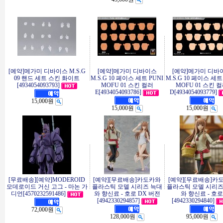
[예약]메가미 디바이스 M.S.G
[예약]메가미 디바이스
[예약]메가미 디바
09 핸드 세트 스킨 화이트
M.S.G 10 페이스 세트 PUNI
M.S.G 10 페이스 세트
[4934054093793]
MOFU 01 스킨 컬러
MOFU 01 스킨 
E[4934054093786]
D[4934054093779]
15,000원
15,000원
15,000원
[무료배송][예약]MODEROID
[예약][무료배송]카도카와
[예약][무료배송]카
모데로이드 거신 고그 - 마논 가
플라스틱 모델 시리즈 늑대
플라스틱 모델 시리즈
디언[4570232591486]
와 향신료 - 호로 DX 버전
와 향신료 - 호로
[4942330294857]
[4942330294840]
72,000원
128,000원
95,000원