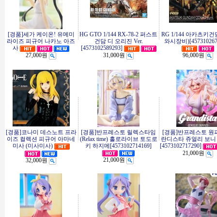
[경품]세가 케이온! 유메미
HG GTO 1/144 RX-78-2 퍼스트
RG 1/144 아카츠키
라이즈 피규어 나카노 아즈
건담 디 오리진 Ver.
와시장비)[457310267
사
[4573102589293]
27,000원
31,000원
96,000원
[경품]코나미 데스노트 프라
[경품]반프레스토 릴렉스타임
[경품]반프레스토 원
이즈 컬렉션 피규어 아마네
(Relax time) 홀로라이브 토도로
란디스타 쥬얼리 보니
미사 (미사미사)
키 하지메[4573102714169]
[4573102717290]
21,000원
21,000원
32,000원