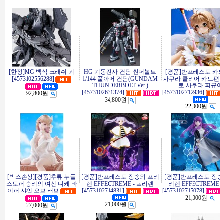
[한정]MG 백식 크래쉬 괴
HG 기동전사 건담 썬더볼트
[경품]반프레스토 
[4573102556288]
1/144 풀아머 건담(GUNDAM
사쿠라 클리어 카드편
THUNDERBOLT Ver.)
토 사쿠라 피규
[4573102631374]
[4573102712936]
92,800원
34,800원
22,000원
[박스손상][경품]후류 누들
[경품]반프레스토 장송의 프리
[경품]반프레스토 장
스토퍼 승리의 여신 니케 바
렌 EFFECTREME - 프리렌
리렌 EFFECTREM
이퍼 샤인 오브 러브
[4573102714831]
[4573102717078]
21,000원
21,000원
27,000원