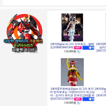
[예약]figma 피그마 오버로드 - 알베
[예약]
승리의
도[4580828665569]
[69272
116,000원
[예약][무료배송]figma 피그마 토지
[예약]f
마 탄자부로는 가면라이더가 되고싶
- 
어 - 오카다 유리코 전파인간태클 버
[45457
전[4570232589933]
118,000원