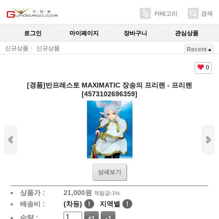
카테고리
검색
로그인
마이페이지
장바구니
관심상품
신규상품
신규상품
Recent
0
[경품]반프레스토 MAXIMATIC 장송의 프리렌 - 프리렌
[4573102696359]
상세보기
상품가 :
21,000
원
적립금:1%
배송비 :
(차등)
!
지역별
!
수량 :
+1
-1