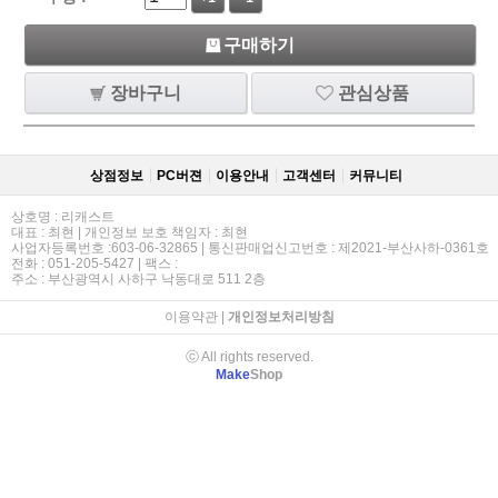
구매하기
장바구니
관심상품
상점정보
PC버젼
이용안내
고객센터
커뮤니티
상호명 : 리캐스트
대표 : 최현 | 개인정보 보호 책임자 : 최현
사업자등록번호 :603-06-32865 | 통신판매업신고번호 : 제2021-부산사하-0361호
전화 : 051-205-5427 | 팩스 :
주소 : 부산광역시 사하구 낙동대로 511 2층
이용약관
|
개인정보처리방침
ⓒ All rights reserved.
Make
Shop