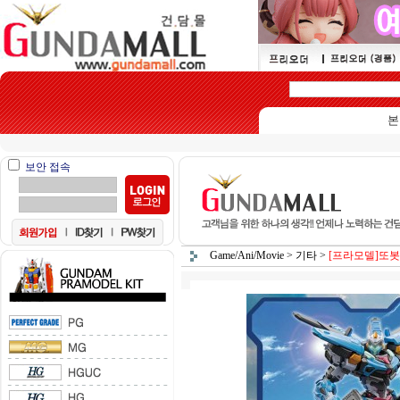
본 쇼핑
보안 접속
Game/Ani/Movie
>
기타
>
[프라모델]또봇 