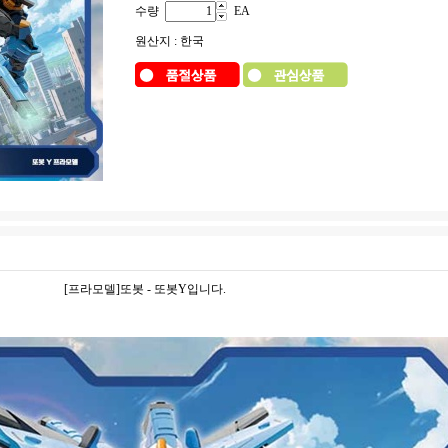
수량
EA
원산지 : 한국
[프라모델]또봇 - 또봇Y입니다.