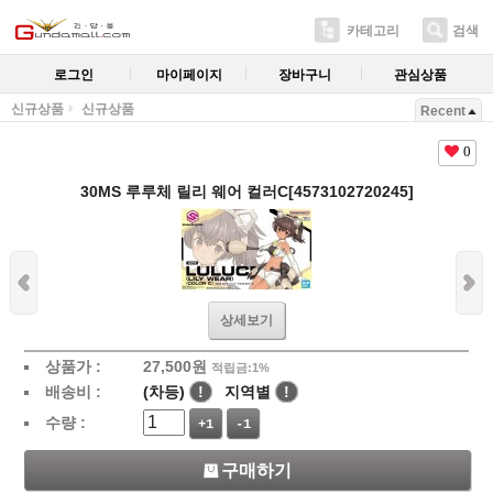
카테고리
검색
로그인
마이페이지
장바구니
관심상품
신규상품
신규상품
Recent
0
30MS 루루체 릴리 웨어 컬러C[4573102720245]
상세보기
상품가 :
27,500
원
적립금:1%
배송비 :
(차등)
!
지역별
!
수량 :
+1
-1
구매하기