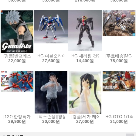
30,000원
33,600원
276,000원
96,000원
[경품]반프레스토 나루토 질풍전 Grandista 피규어 하타케 카카시 2[4573
HG 더블오라이저 + GN 소드3 [4573102573834]
HG 세라핌 건담[4573102592354]
[무료배송]MG 1
22,000원
27,600원
14,400원
78,000원
[12개한정특가]HG 1/100 VF-19 改 파이어 발키리 사운드 부스터 장비[45
[박스손상][경품]세가 주술회전 FIGURIZMα 피규어
[경품]세가 케이온! 유메미라이즈
HG GTO 1/144
39,900원
30,000원
27,000원
31,000원