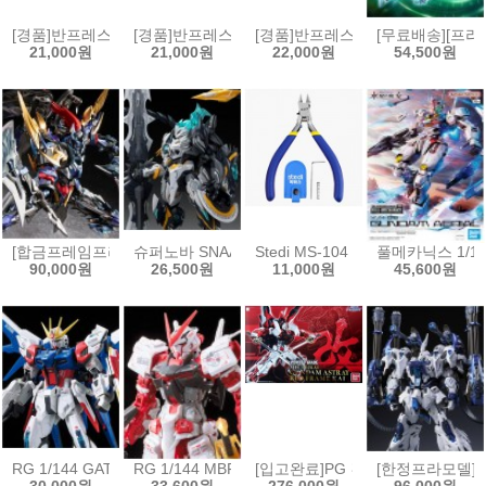
[경품]반프레스토 장송의 프리렌 EFFECTREME 페른[4573102717078
[경품]반프레스토 주술회전 MAXIMATIC 피규어 후시구
[경품]반프레스토 그란디스타 도쿄구울
[무료배송][프라
21,000원
21,000원
22,000원
54,500원
[합금프레임프라모델]모터뉴클리어 MNP-XH16A 삼국지 전위
슈퍼노바 SNAA 원탁기사단 베디비어
Stedi MS-104 보급형 싱글 블레이
풀메카닉스 1/10
90,000원
26,500원
11,000원
45,600원
RG 1/144 GAT-X105B/FP 빌드스트라이크 건담 풀패키지[4573102630
RG 1/144 MBF-P02 건담 아스트레이 레드프레임[457
[입고완료]PG 건담 아스트레이 레드프
[한정프라모델]무