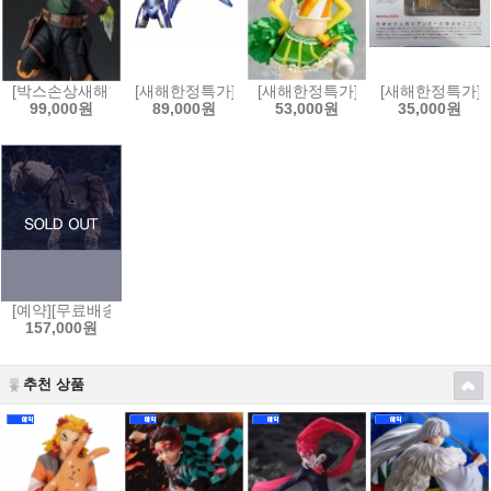
[박스손상새해한정특가]S.H.Figuarts 스타워즈:북 오브 보바펫 - 보바펫[4
[새해한정특가]MAFEX 마펙스 No.184 어벤져스:엔드게
[새해한정특가]figFIX 피그픽스 러
[새해한정특가]요
99,000원
89,000원
53,000원
35,000원
[예약][무료배송]figma 피그마 엘든링 - 영마 토렌트[4545784069653]
157,000원
추천 상품