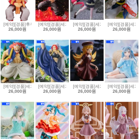
[예약][경품]후류 누들스토퍼 귀멸의칼날 렌고쿠 쿄쥬로 크래프트홀릭
[예약][경품]세가 FIGURIZMα 귀멸의칼날 카마도 탄
[예약][경품]세가 Luminasta 
[예약][경품]세가
26,000원
26,000원
26,000원
26,000원
[예약][경품]세가 황천의 츠가이 Luminasta 피규어 우
[예약][경품]세가 황천의 츠가이 Luminasta 피규어 
[예약][경품]세가 모노가타리 시
[예약][경품]세가
26,000원
26,000원
26,000원
26,000원