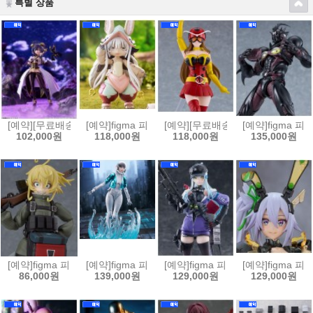
특별 상품
[예약][무료배송]figma 피그마 마법소녀를 동경해서 - 마지아 베제[45702
[예약]figma 피그마 메이드 인 어비스 열일의 황금향 - 
[예약][무료배송]figma 피그마 
[예약]figma 
102,000원
118,000원
118,000원
135,000원
[예약]figma 피그마 극장판 유녀전기 타냐 데그레챠프[4545784070468
[예약]figma 피그마 퍼스트 디센던트 - 밸비[45457840
[예약]figma 피그마 소녀전선2 망명 
[예약]figma 피
86,000원
139,000원
129,000원
129,000원