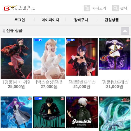
카테고리
검색
로그인
마이페이지
장바구니
관심상품
신규 상품
[경품]세가 귀멸의 칼날 Xross Link 피규어 카마도 네즈코[45807795373
[박스손상][경품]후류 누들스토퍼 승리의 여신 니케 
[경품]반프레스토 그 비스크 돌은 사랑
[경품]반프레스토 
25,000원
27,000원
21,000원
21,000원