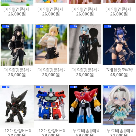
[예약][경품]세가 뱅드림!(BanG Dream!) 유메미라이즈 피규어 Ave M
[예약][경품]세가 모노가타리 시리즈 XStellar 피규
[예약][경품]세가 블루 아카이브 XS
[예약][경품]세가
26,000원
26,000원
26,000원
26,000원
[예약][경품]세가 리코리스 리코일 하이 프리미엄 피규어 이노우에 타
[예약][경품]세가 리코리스 리코일 하이 프리미엄 
[예약][경품]세가 에반게리온 신극장
[6개한정5%적립
26,000원
26,000원
26,000원
48,000원
[12개한정5%적립][예약]논스케일 D-STYLE 패트레이버 - 그리폰[493405
[12개한정5%적립][예약][프라모델]D-STYLE 용자왕 가오
[무료배송][예약]MODEROID 모데
[무료배송][예약]
32,000원
38,000원
89,000원
74,000원