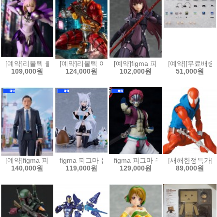
[예약]리볼텍 클레이모어 - 클레어 [4537807221216]
[예약]리볼텍 어메이징 야마구치 DC 코믹스 데스샷[453
[예약]figma 피그마 Fate/Grand 
[예약][무료배송]
109,000원
124,000원
102,000원
51,000원
[예약]figma 피그마 고독한 미식가 - 이노가시라 고로 마츠시게 유타카 버전
figma 피그마 홀로라이브 - 시라카미 후부키[4545784
figma 피그마 귀멸의 칼날 - 아카자[4
[새해한정특가]MAF
140,000원
119,000원
129,000원
89,000원