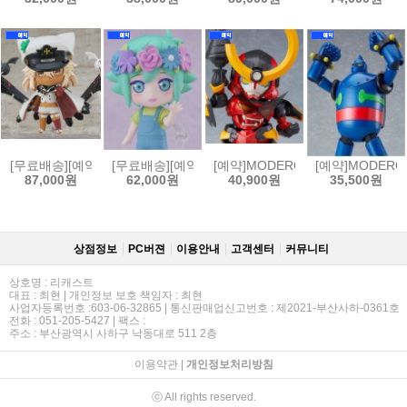
[무료배송][예약]넨도로이드 길티기어 스트라이브 - 램리썰 발렌타인[4570
[무료배송][예약]넨도로이드 OMORI - 바질[45702325
[예약]MODEROID 모데로이드 천원
[예약]MODERO
87,000원
62,000원
40,900원
35,500원
상점정보
PC버젼
이용안내
고객센터
커뮤니티
상호명 : 리캐스트
대표 : 최현 | 개인정보 보호 책임자 : 최현
사업자등록번호 :603-06-32865 | 통신판매업신고번호 : 제2021-부산사하-0361호
전화 : 051-205-5427 | 팩스 :
주소 : 부산광역시 사하구 낙동대로 511 2층
이용약관
|
개인정보처리방침
ⓒ All rights reserved.