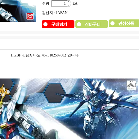
수량
EA
원산지 : JAPAN
HGBF 건담X 마오[4573102587862]입니다.