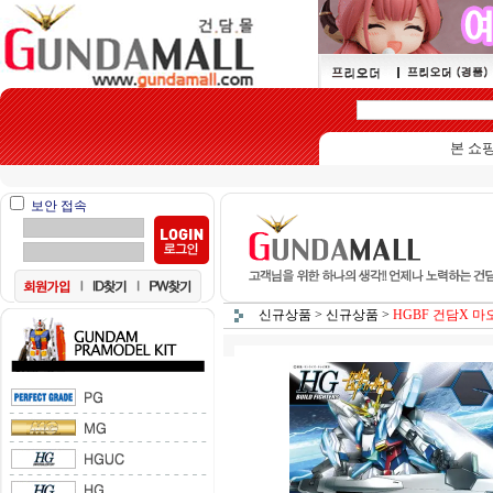
본 쇼핑몰은 
보안 접속
신규상품
>
신규상품
>
HGBF 건담X 마오[4