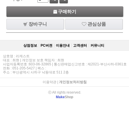
구매하기
장바구니
관심상품
상점정보
PC버젼
이용안내
고객센터
커뮤니티
상호명 : 리캐스트
대표 : 최현 | 개인정보 보호 책임자 : 최현
사업자등록번호 :603-06-32865 | 통신판매업신고번호 : 제2021-부산사하-0361호
전화 : 051-205-5427 | 팩스 :
주소 : 부산광역시 사하구 낙동대로 511 2층
이용약관
|
개인정보처리방침
ⓒ All rights reserved.
Make
Shop