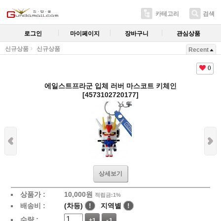
카테고리
검색
로그인
마이페이지
장바구니
관심상품
신규상품
신규상품
Recent
0
에일스트프라군 입체 러버 마스코트 키체인
[4573102720177]
상세보기
상품가 :
10,000
원
적립금:1%
배송비 :
(차등)
!
지역별
!
수량 :
+1
-1