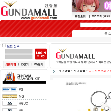
본 쇼핑몰
보안 접속
신규상품
>
신규상품
>
빌드스트프라군 입체