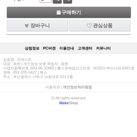
구매하기
장바구니
관심상품
상점정보
PC버젼
이용안내
고객센터
커뮤니티
상호명 : 리캐스트
대표 : 최현 | 개인정보 보호 책임자 : 최현
사업자등록번호 :603-06-32865 | 통신판매업신고번호 : 제2021-부산사하-0361호
전화 : 051-205-5427 | 팩스 :
주소 : 부산광역시 사하구 낙동대로 511 2층
이용약관
|
개인정보처리방침
ⓒ All rights reserved.
Make
Shop