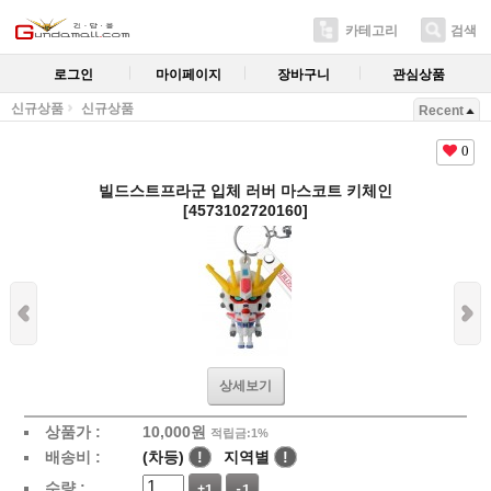
카테고리
검색
로그인
마이페이지
장바구니
관심상품
신규상품
신규상품
Recent
0
빌드스트프라군 입체 러버 마스코트 키체인
[4573102720160]
상세보기
상품가 :
10,000
원
적립금:1%
배송비 :
(차등)
!
지역별
!
수량 :
+1
-1