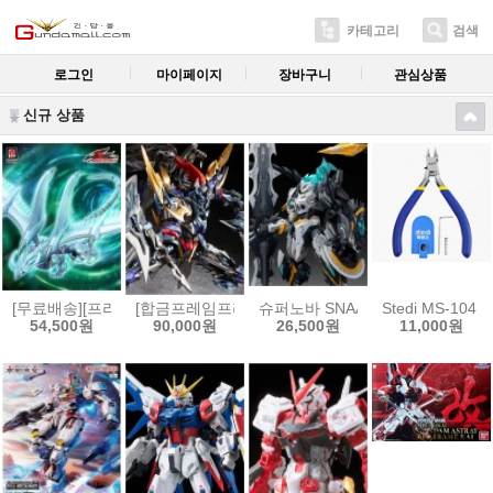
카테고리
검색
로그인
마이페이지
장바구니
관심상품
신규 상품
[무료배송][프라모델]곡인동만 유희왕 5D’s 슈팅 스타 드래곤 프라모델
[합금프레임프라모델]모터뉴클리어 MNP-XH16A 삼
슈퍼노바 SNAA 원탁기사단 베디
Stedi MS-10
54,500원
90,000원
26,500원
11,000원