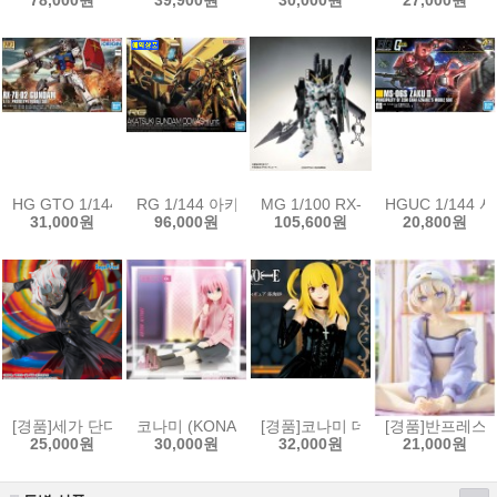
78,000원
39,900원
30,000원
27,000원
HG GTO 1/144 RX-78-2 퍼스트 건담 디 오리진 Ver.[4573102589293]
RG 1/144 아카츠키건담(오오와시장비)[4573102673
MG 1/100 RX-0 FULL ARMOR 
HGUC 1/144 
31,000원
96,000원
105,600원
20,800원
[경품]세가 단다단 FIGURIZMα 피규어 오카룬 변신 트랜스폼 비쥬얼ver.1.5
코나미 (KONAMI) 봇치 더 록 피그큐브 피규어 고토
[경품]코나미 데스노트 프라이즈 
[경품]반프레스토 
25,000원
30,000원
32,000원
21,000원