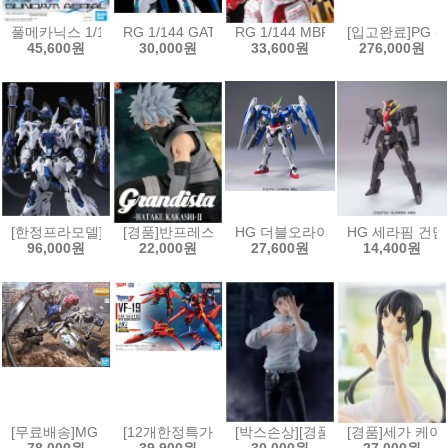
풀메카닉스 1/100 건담 에어리얼[4573102650900]
RG 1/144 GAT-X105B/FP 빌드스트라이크 건담 풀패키
RG 1/144 MBF-P02 건담 아스트
[입고완료]PG 건
45,600원
30,000원
33,600원
276,000원
[한정프라모델]무한신성 1/100 리자드 극지상어
[경품]반프레스토 나루토 질풍전 Grandista 피규어 하타
HG 더블오라이저 + GN 소드3 [457
HG 세라핌 건담[4
96,000원
22,000원
27,600원
14,400원
[무료배송]MG 1/100 건담 발바토스 루프스[4573102691811]
[12개한정특가]HG 1/100 VF-19 改 파이어 발키리 사
[박스손상][경품]세가 주술회전 FI
[경품]세가 케