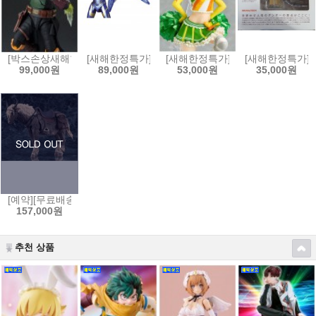
[박스손상새해한정특가]S.H.Figuarts 스타워즈:북 오브 보바펫 - 보바펫[4
[새해한정특가]MAFEX 마펙스 No.184 어벤져스:엔드게
[새해한정특가]figFIX 피그픽스 러
[새해한정특가]요
99,000원
89,000원
53,000원
35,000원
[예약][무료배송]figma 피그마 엘든링 - 영마 토렌트[4545784069653]
157,000원
추천 상품