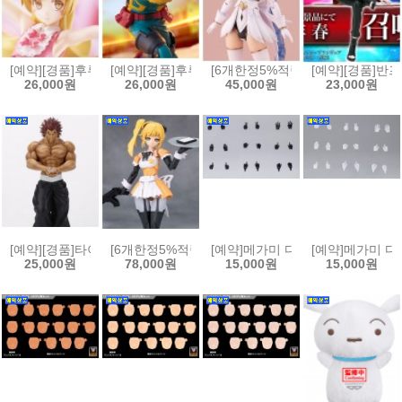
[예약][경품]후류 BiCute Bunnies 모노가타리 시리즈 오시노 시노부 
[예약][경품]후류 무츄토 나히아 더 무비 유어 넥스
[6개한정5%적립][예약]아르카나디아
[예약][경품]
26,000원
26,000원
45,000원
23,000원
[예약][경품]타이토 그래플러 바키 28Fig 피규어 한마 유지로 에어 저녁밥 두
[6개한정5%적립][예약][프라모델]무한해후 메갈로마리아
[예약]메가미 디바이스 M.S.G 09 핸
[예약]메가미 디바
25,000원
78,000원
15,000원
15,000원