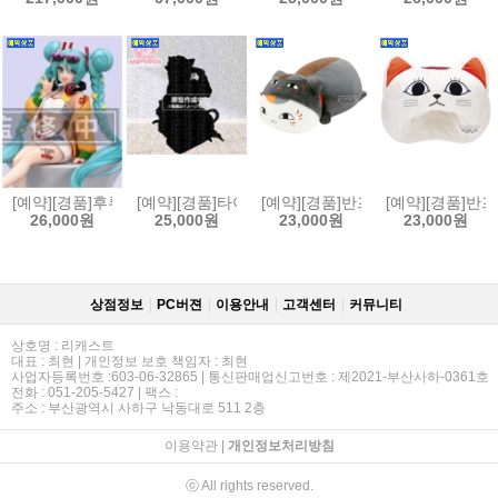
[예약][경품]후류 하츠네 미쿠 누들 스토퍼 피규어 디지털 스타 2025
[예약][경품]타이토 그 비스크돌은 사랑을 한다 2 MO
[예약][경품]반프레스토 나츠메 우인
[예약][경품]반
26,000원
25,000원
23,000원
23,000원
상점정보
PC버젼
이용안내
고객센터
커뮤니티
상호명 : 리캐스트
대표 : 최현 | 개인정보 보호 책임자 : 최현
사업자등록번호 :603-06-32865 | 통신판매업신고번호 : 제2021-부산사하-0361호
전화 : 051-205-5427 | 팩스 :
주소 : 부산광역시 사하구 낙동대로 511 2층
이용약관
|
개인정보처리방침
ⓒ All rights reserved.