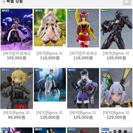
특별 상품
[예약][무료배송]figma 피그마 마법소녀를 동경해서 - 마지아 베제[45702
[예약]figma 피그마 메이드 인 어비스 열일의 황금향 - 
[예약][무료배송]figma 피그마 
[예약]figma 
102,000원
118,000원
118,000원
135,000원
[예약]figma 피그마 극장판 유녀전기 타냐 데그레챠프[4545784070468
[예약]figma 피그마 퍼스트 디센던트 - 밸비[45457840
[예약]figma 피그마 소녀전선2 망명 
[예약]figma 피
86,000원
139,000원
129,000원
129,000원