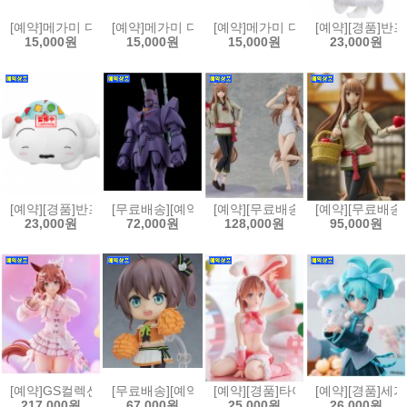
[예약]메가미 디바이스 M.S.G 10 페이스 세트 PUNI MOFU 01 스킨 컬러 
[예약]메가미 디바이스 M.S.G 10 페이스 세트 PUNI MO
[예약]메가미 디바이스 M.S.G 10 페
[예약][경품]반
15,000원
15,000원
15,000원
23,000원
[예약][경품]반프레스토 짱구는 못말려 메차모후굿 BIG PLUSH 봉제
[무료배송][예약]MODEROID 모데로이드 거신 고그 - 마
[예약][무료배송]카도카와 플라스틱 모
[예약][무료배송]
23,000원
72,000원
128,000원
95,000원
[예약]GS컬렉션 1/7 우마무스메 - 애스턴 마짱 녹지 않는 설탕 과자 버전[4
[무료배송][예약]넨도로이드 홀로라이브 - 나츠이로 마츠리
[예약][경품]타이토 어떤 과학의 
[예약][경품]세
217,000원
67,000원
25,000원
26,000원