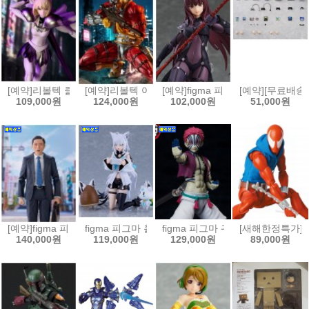
[예약]리볼텍 클레이모어 - 클레어 [4537807221216]
[예약]리볼텍 어메이징 야마구치 DC 코믹스 데스샷[453
[예약]figma 피그마 Fate/Grand 
[예약][무료배송]
109,000원
124,000원
102,000원
51,000원
[예약]figma 피그마 고독한 미식가 - 이노가시라 고로 마츠시게 유타카 버전
figma 피그마 홀로라이브 - 시라카미 후부키[4545784
figma 피그마 귀멸의 칼날 - 아카자[4
[새해한정특가]MAF
140,000원
119,000원
129,000원
89,000원