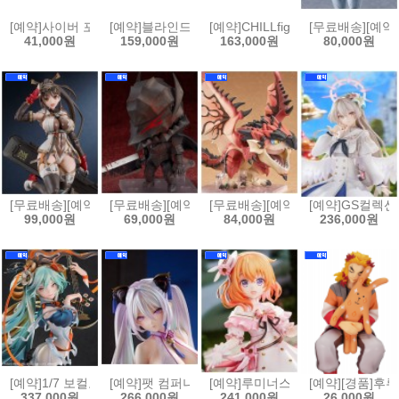
[예약]사이버 포뮬러 컬렉션 헤리티지 에디션 사이버 포뮬러 - 프로토 아오이 
[예약]블라인드 박스 시리즈 하츠네미쿠 - 유키 미쿠 올스
[예약]CHILLfigg 모노가타리 시리
[무료배송][예약]
41,000원
159,000원
163,000원
80,000원
[무료배송][예약]PLAMATEA MX짱[4545784015711]
[무료배송][예약]넨도로이드 베르세르크 - 가츠 광전사의
[무료배송][예약]넨도로이드 몬스터헌터
[예약]GS컬렉션 
99,000원
69,000원
84,000원
236,000원
[예약]1/7 보컬로이드 - 하츠네 미쿠 십면매복 Ver.[4570232591998]
[예약]팻 컴퍼니 1/6 벽람항로 - 키어사지 봄철 모니터링[
[예약]루미너스 박스 1/7 주문은 토끼
[예약][경품]
337,000원
266,000원
241,000원
26,000원