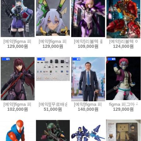
[예약]figma 피그마 소녀전선2 망명 - 클루카이[4545784070420]
[예약]figma 피그마 바니 슈트 플래닝 - 실버 배럴 라인[
[예약]리볼텍 클레이모어 - 클레어 [45
[예약]리볼텍 어메
129,000원
129,000원
109,000원
124,000원
[예약]figma 피그마 Fate/Grand Order 랜서/스카사하[4545784070369
[예약][무료배송]figma 피그마 플러스 플레이스테이션[4
[예약]figma 피그마 고독한 미식가
figma 피그마 귀
102,000원
51,000원
140,000원
129,000원