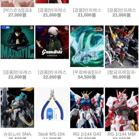
[박스손상][경품]후류 누들스토퍼 승리의 여신 니케 바이퍼 샤인 오브 
[경품]반프레스토 그 비스크 돌은 사랑을 한다 GLITTE
[경품]반프레스토 장송의 프리렌 EFFE
[경품]반프레스토 
27,000원
21,000원
21,000원
21,000원
[경품]반프레스토 주술회전 MAXIMATIC 피규어 후시구로 메구미 사멸회유[
[경품]반프레스토 그란디스타 도쿄구울 카네키 켄 피규어 
[무료배송][프라모델]곡인동만 유희
[합금프레임프라모
21,000원
22,000원
54,500원
90,000원
슈퍼노바 SNAA 원탁기사단 베디비어
Stedi MS-104 보급형 싱글 블레이드 모델 니퍼[69754
RG 1/144 GAT-X105B/FP 빌
RG 1/144 MB