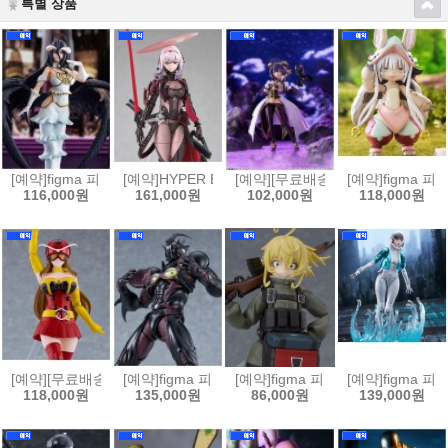
특별 상품
[예약]figma 피그마 오버로드 - 알베도[4580828665569]
[예약]HYPER BODY 하이퍼 바디 승리의 여신 니케 - 홍
[예약][무료배송]figma 피그마 마법
[예약]figma 
116,000원
161,000원
102,000원
118,000원
[예약][무료배송]figma 피그마 토지마 탄자부로는 가면라이더가 되고싶어 
[예약]figma 피그마 강식장갑 가이버 - 가이버 3 얼티밋
[예약]figma 피그마 극장판 유녀전기
[예약]figma 피
118,000원
135,000원
86,000원
139,000원