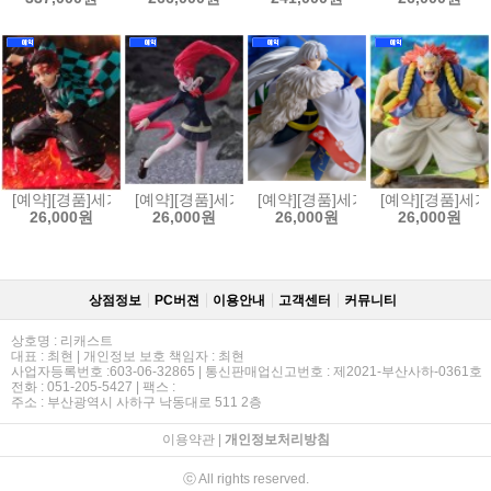
[예약][경품]세가 FIGURIZMα 귀멸의칼날 카마도 탄지로 피규어 투명한 
[예약][경품]세가 Luminasta 단다단 아이라 변신 피
[예약][경품]세가 이누야샤 Lumin
[예약][경품]세가
26,000원
26,000원
26,000원
26,000원
상점정보
PC버젼
이용안내
고객센터
커뮤니티
상호명 : 리캐스트
대표 : 최현 | 개인정보 보호 책임자 : 최현
사업자등록번호 :603-06-32865 | 통신판매업신고번호 : 제2021-부산사하-0361호
전화 : 051-205-5427 | 팩스 :
주소 : 부산광역시 사하구 낙동대로 511 2층
이용약관
|
개인정보처리방침
ⓒ All rights reserved.