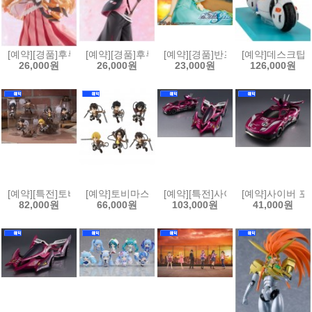
[예약][경품]후류 무츄토 춘하추동 대행자 봄의 춤 카요 히나기쿠 피규
[예약][경품]후류 무츄토 춘하추동 대행자 봄의 춤 
[예약][경품]반프레스토 기동전사
[예약]데스크탑 리
26,000원
26,000원
23,000원
126,000원
[예약][특전]토비마스 진격의 거인(6개박스판매)[4535123851261]
[예약]토비마스 진격의 거인(6개박스판매)[453512384
[예약][특전]사이버 포뮬러 컬렉션 
[예약]사이버 포뮬
82,000원
66,000원
103,000원
41,000원