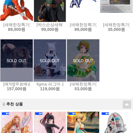
[새해한정특가]MAFEX No.186 스칼렛 스파이더(코믹 COMIC Ver.)[4530
[박스손상새해한정특가]S.H.Figuarts 스타워즈:북 오브
[새해한정특가]MAFEX 마펙스 No.
[새해한정특가]요
89,000원
99,000원
89,000원
35,000원
[예약][무료배송]figma 피그마 엘든링 - 영마 토렌트[4545784069653]
figma 피그마 홀로라이브 - 시라카미 후부키[4545784
[새해한정특가]figFIX 피그픽스 러
157,000원
119,000원
53,000원
추천 상품