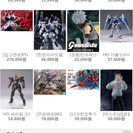
26,500원
11,000원
30,000원
33,600원
[입고완료]PG 건담 아스트레이 레드프레임改[4573102672483]
[한정프라모델]무한신성 1/100 리자드 극지상어
[경품]반프레스토 나루토 질풍전 Gran
HG 더블오라이저 +
276,000원
96,000원
22,000원
27,600원
HG 세라핌 건담[4573102592354]
[무료배송]MG 1/100 건담 발바토스 루프스[45731026
[12개한정특가]HG 1/100 VF-19
[박스손상][경품
14,400원
78,000원
39,900원
30,000원