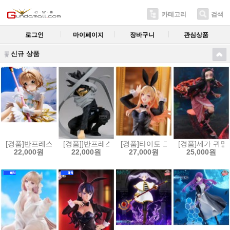
카테고리
검색
로그인
마이페이지
장바구니
관심상품
신규 상품
[경품]반프레스토 카드캡터 사쿠라 클리어 카드편 키노모토 사쿠라 피규어[4
[경품]]반프레스토 나의 히어로 아카데미아 Maximati
[경품]타이토 그 비스크 돌은 사랑을
[경품]세가 귀멸의 
22,000원
22,000원
27,000원
25,000원