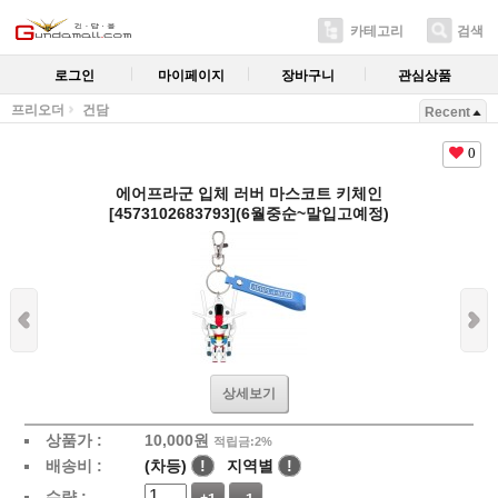
카테고리
검색
로그인
마이페이지
장바구니
관심상품
프리오더
건담
Recent
0
에어프라군 입체 러버 마스코트 키체인
[4573102683793](6월중순~말입고예정)
상세보기
상품가 :
10,000
원
적립금:2%
배송비 :
(차등)
!
지역별
!
수량 :