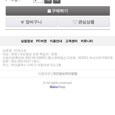
+1
-1
구매하기
장바구니
관심상품
상점정보
PC버젼
이용안내
고객센터
커뮤니티
상호명 : 리캐스트
대표 : 최현 | 개인정보 보호 책임자 : 최현
사업자등록번호 :603-06-32865 | 통신판매업신고번호 : 제2021-부산사하-0361호
전화 : 051-205-5427 | 팩스 :
주소 : 부산광역시 사하구 낙동대로 511 2층
이용약관
|
개인정보처리방침
ⓒ All rights reserved.
Make
Shop