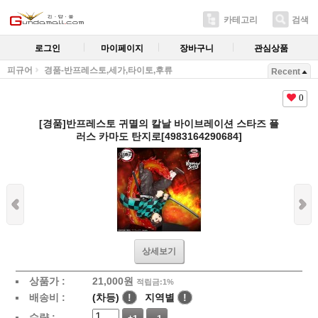
카테고리
검색
로그인
마이페이지
장바구니
관심상품
피규어
경품-반프레스토,세가,타이토,후류
Recent
0
[경품]반프레스토 귀멸의 칼날 바이브레이션 스타즈 플
러스 카마도 탄지로[4983164290684]
상세보기
상품가 :
21,000
원
적립금:1%
배송비 :
(차등)
!
지역별
!
수량 :