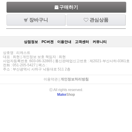
구매하기
장바구니
관심상품
상점정보
PC버젼
이용안내
고객센터
커뮤니티
상호명 : 리캐스트
대표 : 최현 | 개인정보 보호 책임자 : 최현
사업자등록번호 :603-06-32865 | 통신판매업신고번호 : 제2021-부산사하-0361호
전화 : 051-205-5427 | 팩스 :
주소 : 부산광역시 사하구 낙동대로 511 2층
이용약관
|
개인정보처리방침
ⓒ All rights reserved.
Make
Shop