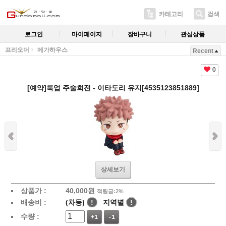
카테고리
검색
로그인
마이페이지
장바구니
관심상품
프리오더
메가하우스
Recent
0
[예약]룩업 주술회전 - 이타도리 유지[4535123851889]
상세보기
상품가 :
40,000
원
적립금:2%
배송비 :
(차등)
!
지역별
!
수량 :
+1
-1