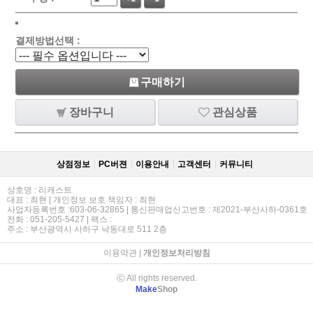
결제방법선택 :
구매하기
장바구니
관심상품
상점정보
PC버젼
이용안내
고객센터
커뮤니티
상호명 : 리캐스트
대표 : 최현 | 개인정보 보호 책임자 : 최현
사업자등록번호 :603-06-32865 | 통신판매업신고번호 : 제2021-부산사하-0361호
전화 : 051-205-5427 | 팩스 :
주소 : 부산광역시 사하구 낙동대로 511 2층
이용약관
|
개인정보처리방침
ⓒ All rights reserved.
Make
Shop