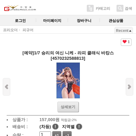
카테고리
검색
로그인
마이페이지
장바구니
관심상품
프리오더
피규어
Recent
1
[예약]1/7 승리의 여신 니케 - 라피 클래식 바캉스
[4570232588813]
상세보기
상품가 :
157,000원
적립금:2%
배송비 :
(차등)
!
지역별
!
수량 :
+1
-1